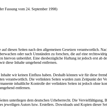
 der Fassung vom 24. September 1998)
 auf diesen Seiten nach den allgemeinen Gesetzen verantwortlich. Nac
u überwachen oder nach Umständen zu forschen, die auf eine rechtswidri
 hiervon unberührt. Eine diesbezügliche Haftung ist jedoch erst ab d
ir diese Inhalte umgehend entfernen.
n Inhalte wir keinen Einfluss haben. Deshalb können wir für diese fre
 Seiten verantwortlich. Die verlinkten Seiten wurden zum Zeitpunkt der
manente inhaltliche Kontrolle der verlinkten Seiten ist jedoch ohne ko
umgehend entfernen.
n Seiten unterliegen dem deutschen Urheberrecht. Die Vervielfältigung,
 jeweiligen Autors bzw. Erstellers. Downloads und Kopien dieser Seite